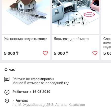
Узаконение недвижимости
Легализация объекта
Слож
земе
нед
5 000
5 000
5 0
₸
₸
О нас
Рейтинг не сформирован
Менее 5 отзывов за последний год
Работает с 16.03.2010
г. Астана
пр. М. Жумабаева д.25,3, Астана, Казахстан