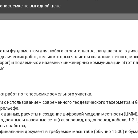
топосъемке по выгодной цене.
ется фундаментом для любого строительства, ландшафтного диза
еодезических работ, целью которых является создание точного, м
дорог) и подземных и наземных инженерных коммуникаций. Этот пл
ия.
л работ по топосъемке земельного участка:
ти с использованием современного геодезического тахеометра и 
 рельефа;
х данных, расчеты и создание цифровой модели местности (ЦММ)
одземные и наземные сети (газопровод, водопровод, кабели, ЛЭП)
ных работах;
 финальный документ в требуемом масштабе (обычно 1:500) в бума