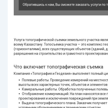
Обратившись к нам, Вы сможете заказать услуги по 
Услуга топографической съемки земельного участка явля
всему Казахстану. Топосъемка участка — это комплекс г
(горизонталями), всех существующих объектов (зданий, 
разрешения на строительство и грамотного проектирован
Что включает топографическая съемка
Компания «Топография и Геодезия» выполняет полный цик
Полевые работы. Проведение измерений на местнос
высоты всех характерных точек, объектов и элементов
Камеральные работы. Обработка полученных полевы
Отображение коммуникаций. На план наносятся все п
проектирования и исключения повреждений при земля
Выдача топографического плана. Заказчик получает
условными обозначениями и техническим отчетом.