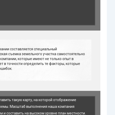
овании составляется специальный
ская съемка земельного участка самостоятельно
компании, которые имеют не только опыт в
т в точности определить те факторы, которые
ошибок.
тавить такую карту, на которой отображение
ы-схемы. Масштаб выполнения наша компания
м и составить на высоком уровне план местности.