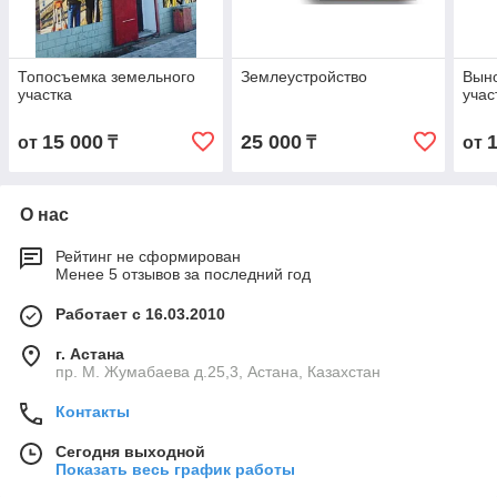
Топосъемка земельного
Землеустройство
Выно
участка
учас
15 000
25 000
от
₸
₸
от
О нас
Рейтинг не сформирован
Менее 5 отзывов за последний год
Работает с 16.03.2010
г. Астана
пр. М. Жумабаева д.25,3, Астана, Казахстан
Контакты
Сегодня выходной
Показать весь график работы