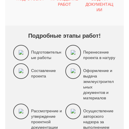
снительную
специалисты с
проектной
РАБОТ
ДОКУМЕНТАЦ
ску, расчеты и
высокой точностью
документации четко
ИИ
ие документы.
проведут все
регламентируется
ект
необходимые
земельным
леустройства
работы и отметят
законодательством.
жит основой для
точные данные.
Подробные этапы работ!
дического
рмления
тветствующего
Подготовительн
Перенесение
леустроительного
ые работы
проекта в натуру
ения
Составление
Оформление и
проекта
выдача
землеустроител
ьных
документов и
материалов
Рассмотрение и
Осуществление
утверждение
авторского
проектной
надзора за
документации
выполнением