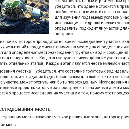
Чтобы начать новый строительный про
убедиться, что здание строится в пра
наиболее важных из этих шагов являе
для изучения подземных условий участ
информация о гидрологических услови
определить, подходит ли участок для 
построить.
е почвы, которое проводится во время исследования участка, вк
ых испытаний наряду с испытаниями на месте для определения ин
ся для определения местонахождения грунтовых вод и сообщения 
под поверхностью. Когда вы получаете исследование участка для
пять отдельных этапов . Каждый этап является неотъемлемой час
ования участка — убедиться, что состояние грунтовых вод идеаль
тельство, и что здание будет безопасным для любого, кто в него в
а участке, может рухнуть или быть поврежденным. Исследования н
ительные проекты, которые распространяются на жилые дома и ком
тся о процессе исследования участка и о том, почему этот проце
сследования места
следования места включает четыре различных этапа , которые рас
ие места;